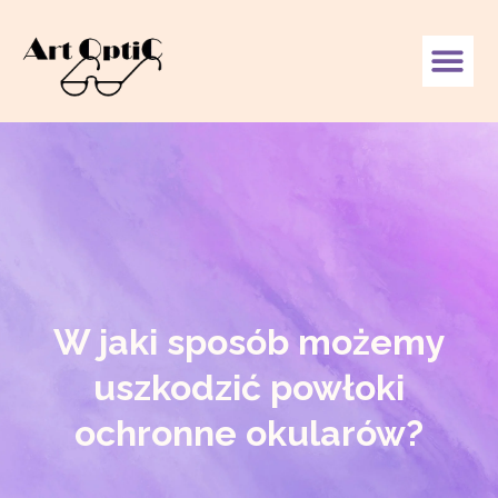
W jaki sposób możemy
uszkodzić powłoki
ochronne okularów?