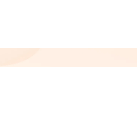
Copyright ©
2026
artoptic.eu | Stworzone w ramach