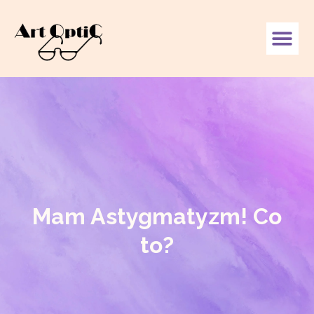
Mam Astygmatyzm! Co
to?