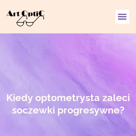
Kiedy optometrysta zaleci
soczewki progresywne?