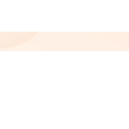
Copyright ©
2026
artoptic.eu | Stworzone w ramach
A
twi.pl