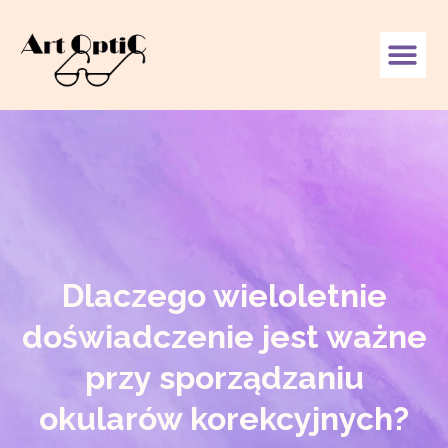
Dlaczego wieloletnie
doświadczenie jest ważne
przy sporządzaniu
okularów korekcyjnych?